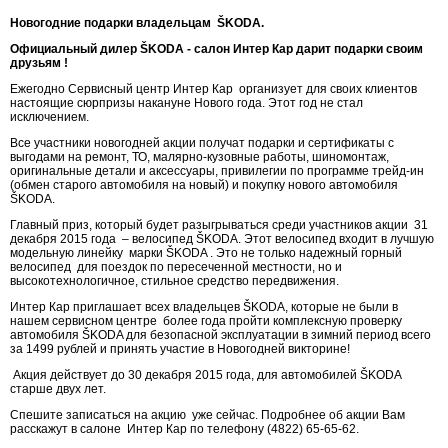
Новогодние подарки владельцам Š
KODA.
Официальный дилер
Š
KODA -
cалон Интер Кар дарит подарки своим
друзьям !
Ежегодно Сервисный центр Интер Кар организует для своих клиентов
настоящие сюрпризы накануне Нового года. Этот год не стал
исключением.
Все участники новогодней акции получат подарки и сертификаты с
выгодами на ремонт, ТО, малярно-кузовные работы, шиномонтаж,
оригинальные детали и аксессуары, привилегии по программе трейд-ин
(обмен старого автомобиля на новый) и покупку нового автомобиля
ŠKODA.
Главный приз, который будет разыгрываться среди участников акции 31
декабря 2015 года – велосипед ŠKODA. Этот велосипед входит в лучшую
модельную линейку марки ŠKODA . Это не только надежный горный
велосипед для поездок по пересеченной местности, но и
высокотехнологичное, стильное средство передвижения.
Интер Кар приглашает всех владельцев ŠKODA, которые не были в
нашем сервисном центре более года пройти комплексную проверку
автомобиля ŠKODA для безопасной эксплуатации в зимний период всего
за 1499 рублей и принять участие в Новогодней викторине!
Акция действует до 30 декабря 2015 года, для автомобилей ŠKODA
старше двух лет.
Спешите записаться на акцию уже сейчас. Подробнее об акции Вам
расскажут в салоне Интер Кар по телефону (4822) 65-65-62.